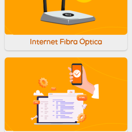
Sua Internet Fibra com mais velocidade e diversão
Internet Fibra Óptica
para toda sua família. Consulte já nossos planos!
SAIBA MAIS
Não só oferecer uma gama de serviços, mas ter